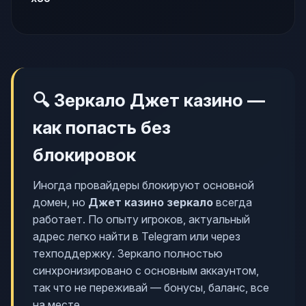
🔍 Зеркало Джет казино —
как попасть без
блокировок
Иногда провайдеры блокируют основной
домен, но
Джет казино зеркало
всегда
работает. По опыту игроков, актуальный
адрес легко найти в Telegram или через
техподдержку. Зеркало полностью
синхронизировано с основным аккаунтом,
так что не переживай — бонусы, баланс, все
на месте.