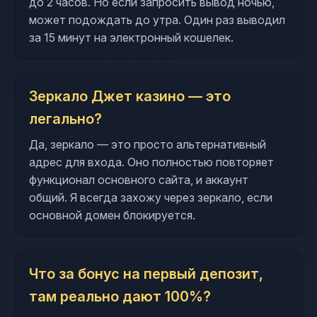
до 2 часов. Но если запросить вывод ночью,
может подождать до утра. Один раз выводил
за 15 минут на электронный кошелек.
Зеркало Джет казино — это
легально?
Да, зеркало — это просто альтернативный
адрес для входа. Оно полностью повторяет
функционал основного сайта, и аккаунт
общий. Я всегда захожу через зеркало, если
основной домен блокируется.
Что за бонус на первый депозит,
там реально дают 100%?