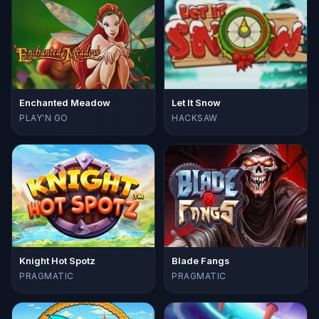
Enchanted Meadow
Let It Snow
PLAY'N GO
HACKSAW
Knight Hot Spotz
Blade Fangs
PRAGMATIC
PRAGMATIC