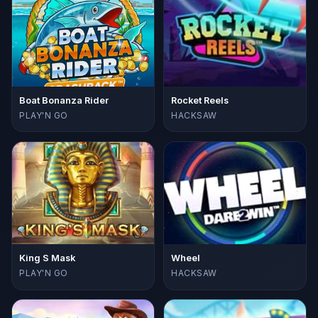
Boat Bonanza Rider
Rocket Reels
PLAY'N GO
HACKSAW
King S Mask
Wheel
PLAY'N GO
HACKSAW